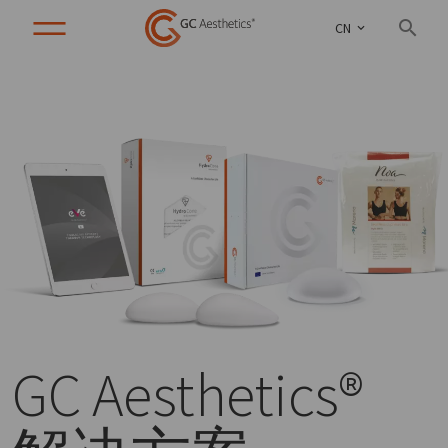
CN
GC Aesthetics®