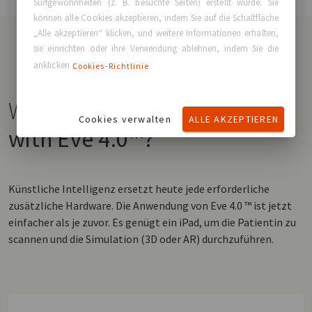
Surfgewohnheiten (z. B. besuchte Seiten) erstellt wurde. Sie
können alle Cookies akzeptieren, indem Sie auf die Schaltfläche
„Alle akzeptieren“ klicken, und weitere Informationen erhalten,
sie einrichten oder ihre Verwendung ablehnen, indem Sie die
anklicken
Cookies-Richtlinie
Welche Pläne bieten wird mit
Cookies verwalten
ALLE AKZEPTIEREN
with Eve 4.0™?
Künstliche Intelligenz ersetzt heute jede erforderliche
zusätzliche Hardware. Die Anwendung von Eve 4.0 ™ ist jetzt
einfacher als je zuvor. Es genügt ein iPad, um die Patientin zu
scannen und die Simulation (3D oder AR) durchzuführen.