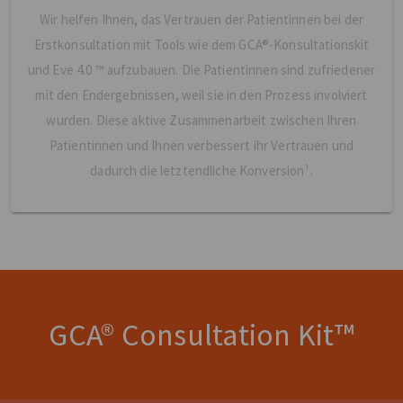
Wir helfen Ihnen, das Vertrauen der Patientinnen bei der
Erstkonsultation mit Tools wie dem GCA®-Konsultationskit
und Eve 4.0 ™ aufzubauen. Die Patientinnen sind zufriedener
mit den Endergebnissen, weil sie in den Prozess involviert
wurden. Diese aktive Zusammenarbeit zwischen Ihren
Patientinnen und Ihnen verbessert ihr Vertrauen und
dadurch die letztendliche Konversion¹.
GCA® Consultation Kit™