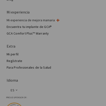
Mi experiencia
Mi experiencia de mejora mamaria
Mi cirugía de mama
Encuentra tu implante de GCA®
Cirugía estética mamaria
GCA Comfort Plus™ Warranty
Total Breast Reconstruction™
Extra
Mi perfil
Regístrate
Para Profesionales de la Salud
Idioma
ES