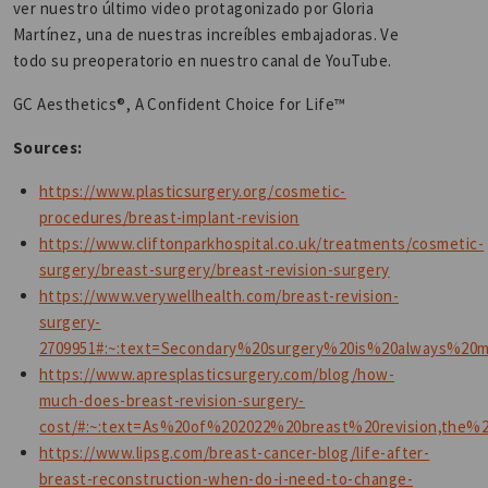
ver nuestro último video protagonizado por Gloria
Martínez, una de nuestras increíbles embajadoras. Ve
todo su preoperatorio en nuestro canal de YouTube.
GC Aesthetics®, A Confident Choice for Life™
Sources:
https://www.plasticsurgery.org/cosmetic-
procedures/breast-implant-revision
https://www.cliftonparkhospital.co.uk/treatments/cosmetic-
surgery/breast-surgery/breast-revision-surgery
https://www.verywellhealth.com/breast-revision-
surgery-
2709951#:~:text=Secondary%20surgery%20is%20always%20
https://www.apresplasticsurgery.com/blog/how-
much-does-breast-revision-surgery-
cost/#:~:text=As%20of%202022%20breast%20revision,th
https://www.lipsg.com/breast-cancer-blog/life-after-
breast-reconstruction-when-do-i-need-to-change-