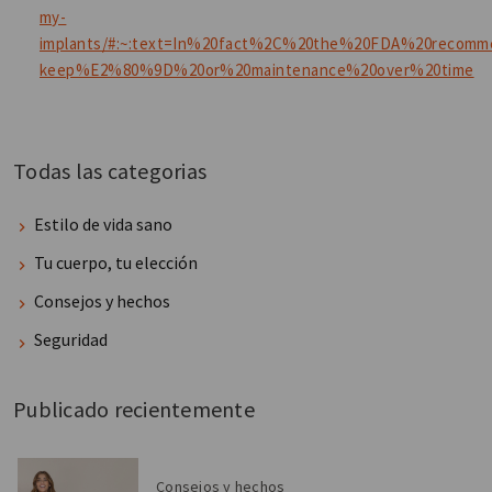
my-
implants/#:~:text=In%20fact%2C%20the%20FDA%20recomm
keep%E2%80%9D%20or%20maintenance%20over%20time
Todas las categorias
Estilo de vida sano
Tu cuerpo, tu elección
Consejos y hechos
Seguridad
Publicado recientemente
Consejos y hechos