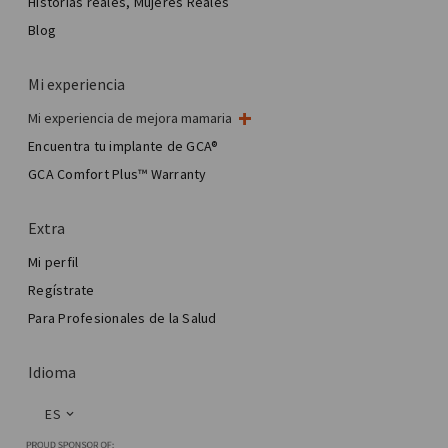
Historias reales, Mujeres Reales
Blog
Mi experiencia
Mi experiencia de mejora mamaria
Mi cirugía de mama
Encuentra tu implante de GCA®
Cirugía estética mamaria
GCA Comfort Plus™ Warranty
Total Breast Reconstruction™
Extra
Mi perfil
Regístrate
Para Profesionales de la Salud
Idioma
ES