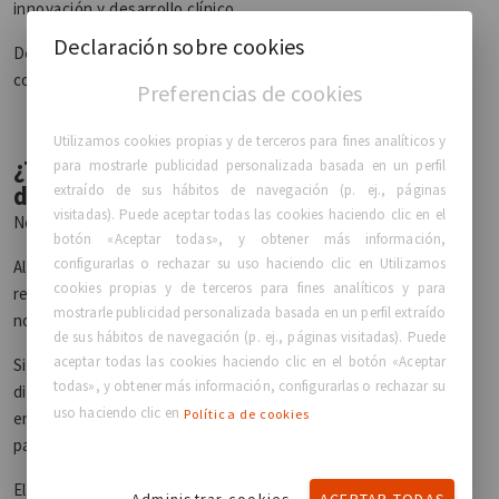
innovación y desarrollo clínico.
Declaración sobre cookies
Descubre más sobre el Compromiso de GC Aesthetics®
con la Seguridad y la Calidad.
Preferencias de cookies
Utilizamos cookies propias y de terceros para fines analíticos y
¿Todos los implantes mamarios
para mostrarle publicidad personalizada basada en un perfil
extraído de sus hábitos de navegación (p. ej., páginas
deben reemplazarse algún día?
visitadas). Puede aceptar todas las cookies haciendo clic en el
No necesariamente.
botón «Aceptar todas», y obtener más información,
configurarlas o rechazar su uso haciendo clic en Utilizamos
Algunas pacientes pueden no necesitar nunca un
cookies propias y de terceros para fines analíticos y para
reemplazo si continúan satisfechas con sus resultados y
mostrarle publicidad personalizada basada en un perfil extraído
no desarrollan complicaciones.
de sus hábitos de navegación (p. ej., páginas visitadas). Puede
aceptar todas las cookies haciendo clic en el botón «Aceptar
Sin embargo, dado que los implantes mamarios no son
todas», y obtener más información, configurarlas o rechazar su
dispositivos para toda la vida, las pacientes deben
uso haciendo clic en
Política de cookies
entender que una cirugía de revisión futura puede formar
parte de su experiencia en algún momento.
El objetivo no es reemplazar los implantes
Administrar cookies
ACEPTAR TODAS