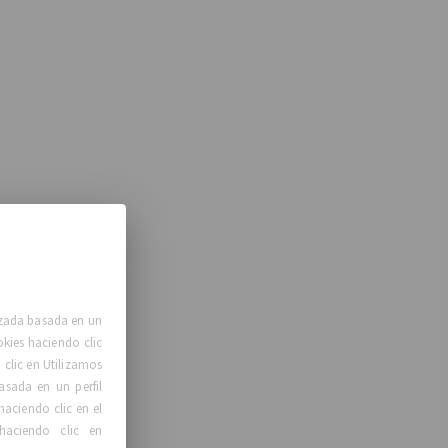
lizada basada en un
okies haciendo clic
clic en Utilizamos
asada en un perfil
haciendo clic en el
haciendo clic en