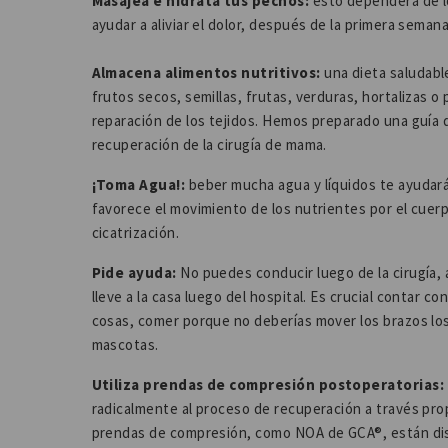
Masajea e hidrata tus pechos:
esto dependerá de l
ayudar a aliviar el dolor, después de la primera seman
Almacena alimentos nutritivos:
una dieta saludabl
frutos secos, semillas, frutas, verduras, hortalizas o
reparación de los tejidos. Hemos preparado una guía d
recuperación de la cirugía de mama.
¡Toma Agua!:
beber mucha agua y líquidos te ayudar
favorece el movimiento de los nutrientes por el cuerpo
cicatrización.
Pide ayuda:
No puedes conducir luego de la cirugía, 
lleve a la casa luego del hospital. Es crucial contar 
cosas, comer porque no deberías mover los brazos los 
mascotas.
Utiliza prendas de compresión postoperatorias:
radicalmente al proceso de recuperación a través pr
prendas de compresión, como NOA de GCA®, están dis