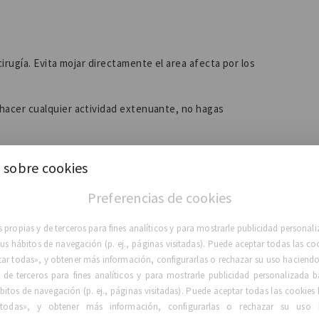
irugía. Evita mojar directamente el area afecta por los
 hacer cualquier actividad extenuante, no hagas
 atención a tu cicatriz de incisión, mantenla alejada del sol
 sobre cookies
 se oscurezca). Lo ideal es mantener la cicatriz de la
ño después de la cirugía. Recuerda que siempre debes usar
Preferencias de cookies
 propias y de terceros para fines analíticos y para mostrarle publicidad persona
esia actúen con la mayor eficacia posible, debes evitar el
 sus hábitos de navegación (p. ej., páginas visitadas). Puede aceptar todas las co
tar todas», y obtener más información, configurarlas o rechazar su uso haciendo 
 de terceros para fines analíticos y para mostrarle publicidad personalizada b
igarrillos y la cirugía son una mala combinación. El
bitos de navegación (p. ej., páginas visitadas). Puede aceptar todas las cookies 
ión de tu cuerpo.
todas», y obtener más información, configurarlas o rechazar su uso 