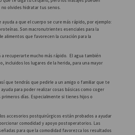
o que te diga tu cirujano, pero los masajes pueden
a no olvides hidratar tus senos.
e ayuda a que el cuerpo se cure más rápido, por ejemplo:
 proteínas. Son macronutrientes esenciales para la
e alimentos que favorecen la curación para la
á a recuperarte mucho más rápido. El agua también
, incluidos los lugares de la herida, para una mayor
así que tendrás que pedirle a un amigo o familiar que te
con ayuda para poder realizar cosas básicas como coger
primeros días. Especialmente si tienes hijos o
los accesorios postquirúrgicos están probados a ayudar
oporcionar comodidad y apoyo postoperatorios. Las
eñadas para que la comodidad favorezca los resultados