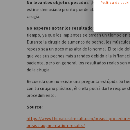
No levantes objetos pesados
: ¡Evita cualquier ac
Política de cook
estirar demasiado pronto puede alargar el periodo de 
cirugía.
No esperes notar los resultados inmediatamente
tiempo, ya que los implantes se tardan un tiempo en 
Durante la cirugía de aumento de pecho, los músculos
reposo sea un poco más alta de lo normal. El tejido d
que vea sus pechos más grandes debido a la inflamaci
paciente, pero en general, los resultados reales son
de la cirugía.
Recuerda que no existe una pregunta estúpida. Si ti
con tu cirujano plástico, él o ella podrá darte respues
procedimiento.
Source:
https://www.thenaturalresult.com/breast-procedure
breast-augmentation-results/