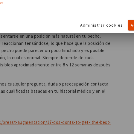
tividad extenuante! Levantar objetos pesados, correr y
ies
recuperación y también podría afectar al resultado de la
Administrar cookies
A
 después de la operación:
los resultados tardarán un
asentarse en una posición más natural en tu pecho.
 reaccionan tensándose, lo que hace que la posición de
el pecho puede parecer un poco hinchado y es posible
ón, lo cual es normal. Siempre depende de cada
 visibles aproximadamente entre 8 y 12 semanas después
enes cualquier pregunta, duda o preocupación contacta
tas cualificadas basadas en tu historial médico y en el
s/breast-augmentation/17-dos-donts-to-get- the-best-