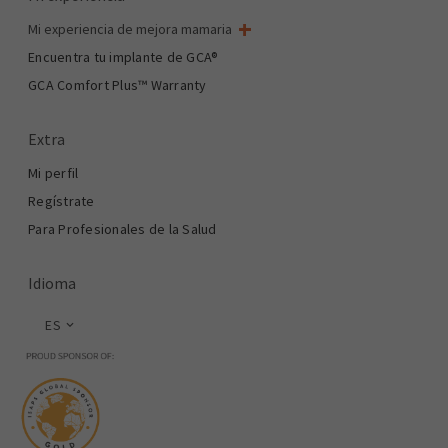
Mi experiencia de mejora mamaria
Mi cirugía de mama
Encuentra tu implante de GCA®
Cirugía estética mamaria
GCA Comfort Plus™ Warranty
Total Breast Reconstruction™
Extra
Mi perfil
Regístrate
Para Profesionales de la Salud
Idioma
ES