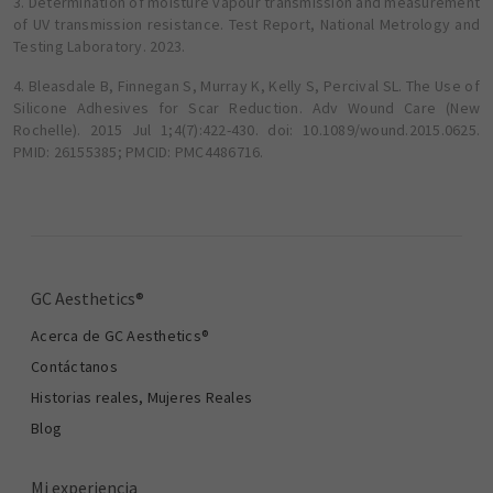
3. Determination of moisture vapour transmission and measurement
of UV transmission resistance. Test Report, National Metrology and
Testing Laboratory. 2023.
4. Bleasdale B, Finnegan S, Murray K, Kelly S, Percival SL. The Use of
Silicone Adhesives for Scar Reduction. Adv Wound Care (New
Rochelle). 2015 Jul 1;4(7):422-430. doi: 10.1089/wound.2015.0625.
PMID: 26155385; PMCID: PMC4486716.
GC Aesthetics®
Acerca de GC Aesthetics®
Contáctanos
Historias reales, Mujeres Reales
Blog
Mi experiencia