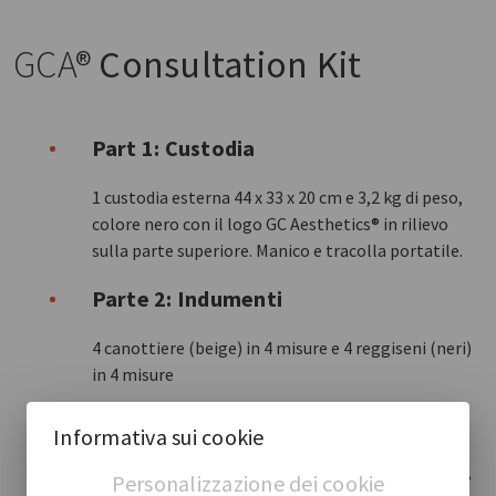
GCA®
Consultation Kit
Part 1: Custodia
1 custodia esterna 44 x 33 x 20 cm e 3,2 kg di peso,
colore nero con il logo GC Aesthetics® in rilievo
sulla parte superiore. Manico e tracolla portatile.
Parte 2: Indumenti
4 canottiere (beige) in 4 misure e 4 reggiseni (neri)
in 4 misure
Parte 3: Strumenti
Informativa sui cookie
3:1 custodia per strumenti 43 x 31 x 6,5 cm, calibro,
Personalizzazione dei cookie