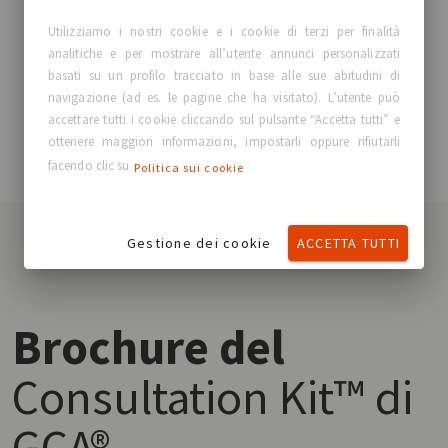
metro a nastro e pennarello
Utilizziamo i nostri cookie e i cookie di terzi per finalità
Parte 4: Sizer Esterni
analitiche e per mostrare all’utente annunci personalizzati
basati su un profilo tracciato in base alle sue abitudini di
Il Consultation Kit™ di GCA® contiene una gamma
navigazione (ad es. le pagine che ha visitato). L’utente può
versatile di Sizer esterni adatti alla maggior parte
accettare tutti i cookie cliccando sul pulsante “Accetta tutti” e
delle esigenze delle donne, consentendo al
ottenere maggiori informazioni, impostarli oppure rifiutarli
chirurgo di selezionare la protesi più appropriata.
facendo clic su
Politica sui cookie
Gestione dei cookie
ACCETTA TUTTI
Brochure del
Consultation Kit™ di
GCA®