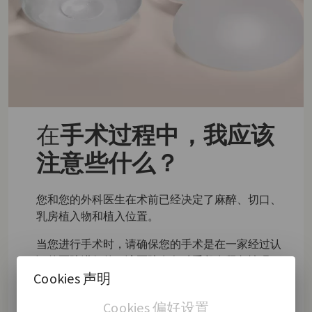
在
手术过程中，我应该
注意些什么？
您和您的外科医生在术前已经决定了麻醉、切口、
乳房植入物和植入位置。
当您进行手术时，请确保您的手术是在一家经过认
证的医院进行的，该医院有各种手段在紧急情况下
Cookies 声明
对您进行护理。虽然可能性不大，但还是谨慎和安
全为好。
Cookies 偏好设置