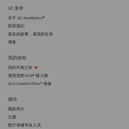
GC 美学
关于 GC Aesthetics®
联系我们
真实的故事，真实的女性
博客
我的旅程
我的丰胸之旅
我的手术
查找您的 GCA® 植入物
美学乳房手术
GCA Comfort Plus™ 保修
全乳房重建
额外
我的简介
注册
医疗保健专业人员