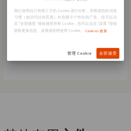
麻醉生效后，整形外科医生将切开切口，植入乳房
假体。
我们使用自己和第三方的 Cookie 进行分析，并根据您的浏览
习惯（如访问过的页面）向您展示个性化的广告。您可以点
外科医生会根据植入物的类型、增大程度和您的体
击 "全部接受 "按钮接受所有 Cookie，也可以点击 "设置 "按钮
型来放置和定位植入物。
获取更多信息、设置或拒绝使用 Cookie。
Cookies 政策
外科医生将缝合切口。您将看到立竿见影的效果，
但最终效果要到 3 个月后才能显现。术后请记得穿
管理 Cookie
全部接受
戴舒适的胸罩。