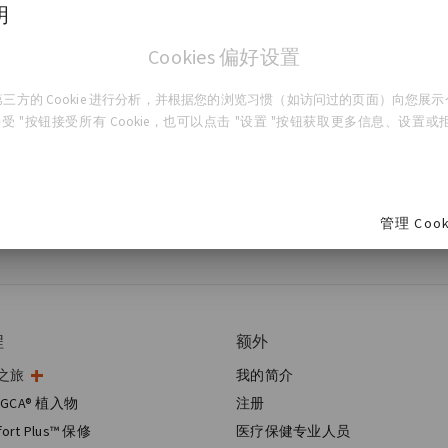
明
Cookies 偏好设置
三方的 Cookie 进行分析，并根据您的浏览习惯（如访问过的页面）向您展
受 "按钮接受所有 Cookie，也可以点击 "设置 "按钮获取更多信息、设置或拒绝
。本网站包含或提供的所有内容和信息仅供一般参考之用。GC Aesth
建议您与其他来源确认从本内容或通过本内容获得的任何信息，并与您
管理 Cook
程
额外
之旅
我的简介
术
GCA® 植入物
注册
房手术
fort Plus™ 保修
医疗保健专业人员
重建