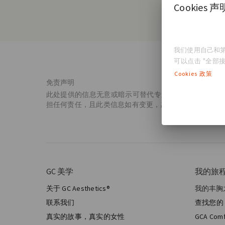
Cookies 声
我们使用自己和第
可以点击 "全部接
Cookies 政策
免责声明
此处提供的信息无意或暗示可替代专业医疗建议、诊断或治疗
担任何责任，且此类信息如有变更，恕不另行通知。我们
GC 美学
我的旅
关于 GC Aesthetics®
我的丰胸
我的手
联系我们
查找您的 
美学乳
真实的故事，真实的女性
GCA Com
全乳房