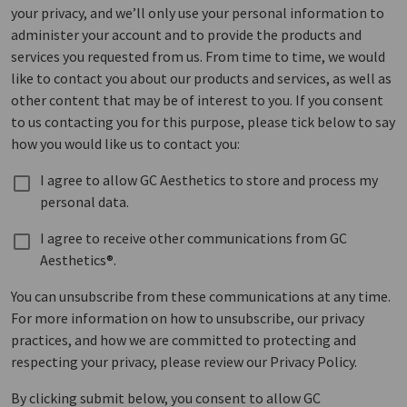
your privacy, and we’ll only use your personal information to
administer your account and to provide the products and
services you requested from us. From time to time, we would
like to contact you about our products and services, as well as
other content that may be of interest to you. If you consent
to us contacting you for this purpose, please tick below to say
how you would like us to contact you:
I agree to allow GC Aesthetics to store and process my
personal data.
I agree to receive other communications from GC
Aesthetics®.
You can unsubscribe from these communications at any time.
For more information on how to unsubscribe, our privacy
practices, and how we are committed to protecting and
respecting your privacy, please review our Privacy Policy.
By clicking submit below, you consent to allow GC