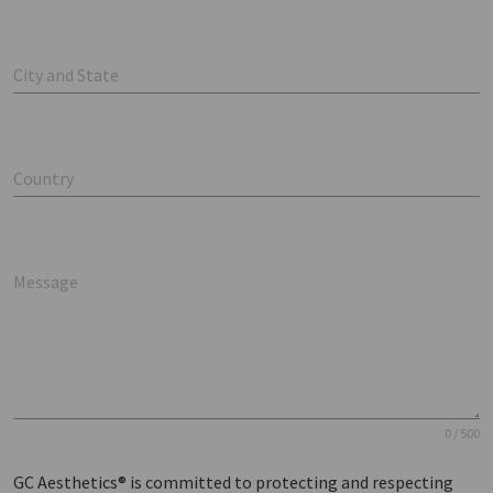
City and State
Country
Message
0 / 500
GC Aesthetics® is committed to protecting and respecting