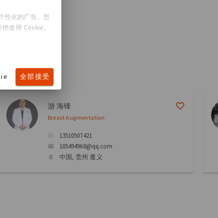
示个性化的广告。您
使用 Cookie。
ie
全部接受
游 海锋
Breast Augmentation
13510507421
105494968@qq.com
中国, 贵州 遵义