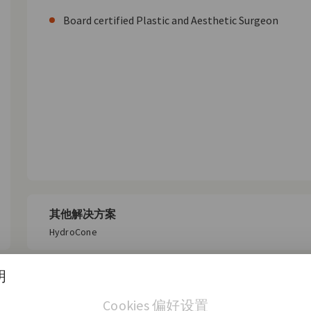
Board certified Plastic and Aesthetic Surgeon
其他解决方案
HydroCone
明
Cookies 偏好设置