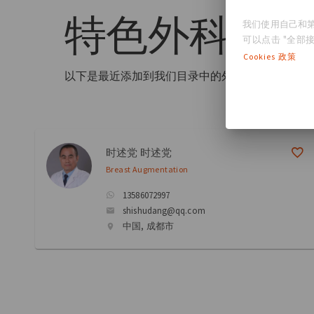
特色
外科医
我们使用自己和第
可以点击 "全部接
Cookies 政策
以下是最近添加到我们目录中的外科医生
时述党 时述党
Breast Augmentation
13586072997
shishudang@qq.com
中国, 成都市