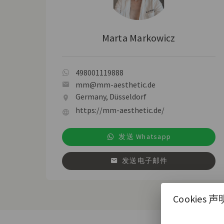
Marta Markowicz
498001119888
mm@mm-aesthetic.de
Germany, Düsseldorf
https://mm-aesthetic.de/
发送 Whatsapp
发送电子邮件
Cookies 声