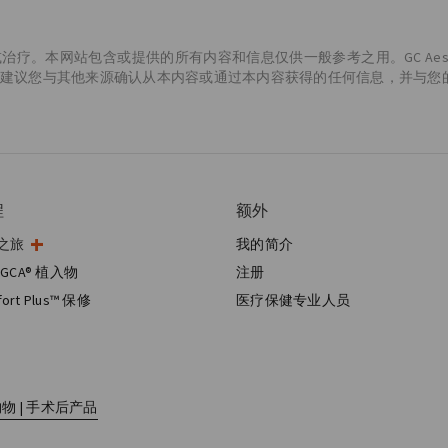
。本网站包含或提供的所有内容和信息仅供一般参考之用。GC Aesth
建议您与其他来源确认从本内容或通过本内容获得的任何信息，并与您
程
额外
之旅
我的简介
术
GCA® 植入物
注册
房手术
fort Plus™ 保修
医疗保健专业人员
重建
物 | 手术后产品