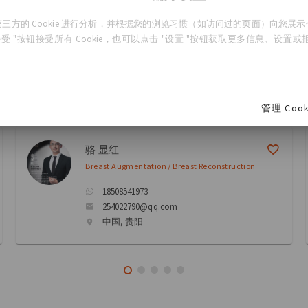
生
三方的 Cookie 进行分析，并根据您的浏览习惯（如访问过的页面）向您展
受 "按钮接受所有 Cookie，也可以点击 "设置 "按钮获取更多信息、设置或拒绝
管理 Cook
骆 显红
Breast Augmentation / Breast Reconstruction
18508541973
254022790@qq.com
中国, 贵阳