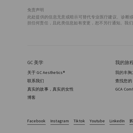
免责声明
此处提供的信息无意或暗示可替代专业医疗建议、诊断或治疗
担任何责任，且此类信息如有变更，恕不另行通知。我们
GC 美学
我的旅
关于 GC Aesthetics®
我的丰胸
我的手
联系我们
查找您的 
美学乳
真实的故事，真实的女性
GCA Com
全乳房
博客
Facebook
Instagram
Tiktok
Youtube
LinkedIn
购