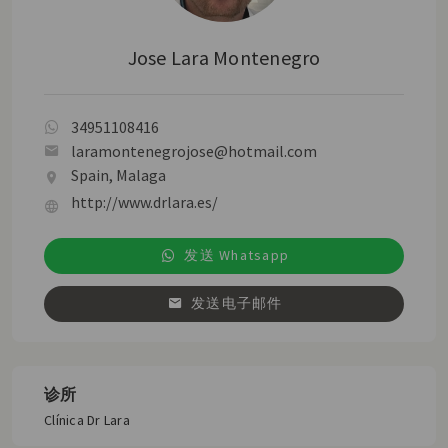
Jose Lara Montenegro
34951108416
laramontenegrojose@hotmail.com
Spain, Malaga
http://www.drlara.es/
发送 Whatsapp
发送电子邮件
诊所
Clínica Dr Lara