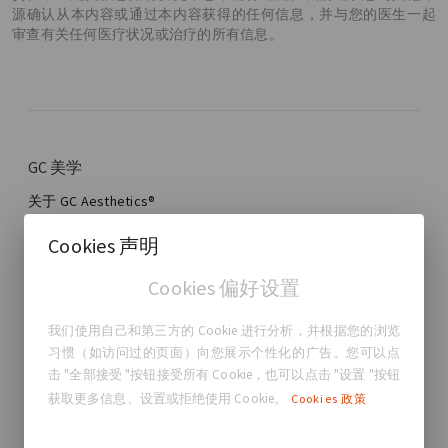
源确认从本内容或通过本内容获得的任何信息，并与您的医生一起
审查有关任何医疗状况或治疗的所有信息。
GC 美学
关于 GC Aesthetics®
联系我们
Cookies 声明
真实的故事，真实的女性
Cookies 偏好设置
博客
我们使用自己和第三方的 Cookie 进行分析，并根据您的浏览
我的旅程
习惯（如访问过的页面）向您展示个性化的广告。您可以点
我的丰胸之旅
击 "全部接受 "按钮接受所有 Cookie，也可以点击 "设置 "按钮
我的手术
获取更多信息、设置或拒绝使用 Cookie。
Cookies 政策
查找您的 GCA® 植入物
美学乳房手术
GCA Comfort Plus™ 保修
全乳房重建