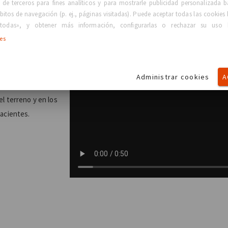
 de terceros para fines analíticos y para mostrarle publicidad personalizada b
bitos de navegación (p. ej., páginas visitadas). Puede aceptar todas las cookies 
todas», y obtener más información, configurarlas o rechazar su uso 
ies
Administrar cookies
A
directa y a través
l terreno y en los
pacientes.