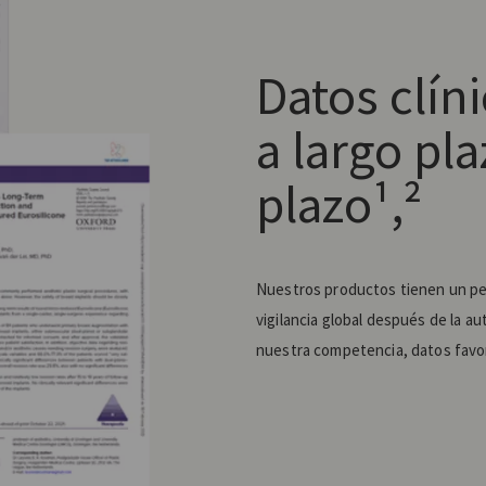
Datos clín
a largo pl
plazo¹,²
Nuestros productos tienen un pe
vigilancia global después de la a
nuestra competencia, datos favor