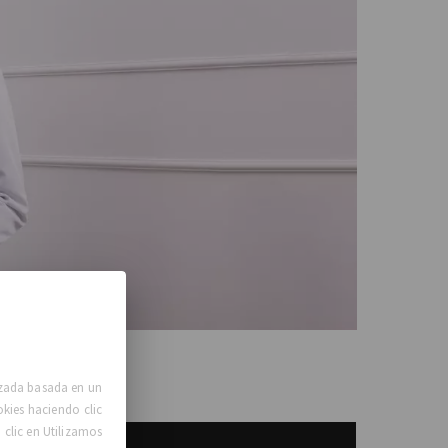
lizada basada en un
okies haciendo clic
clic en Utilizamos