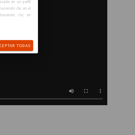
asada en un perfil
haciendo clic en el
haciendo clic en
CEPTAR TODAS