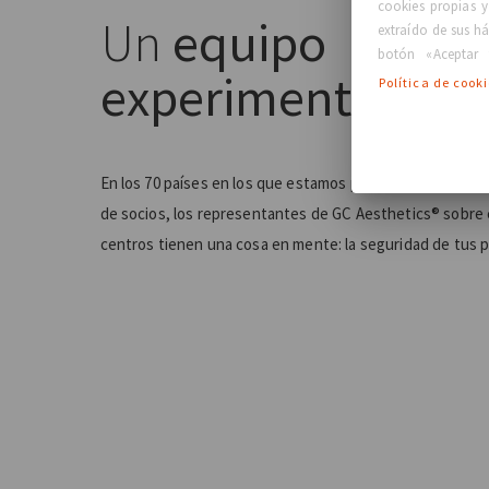
cookies propias y
Un
equipo
extraído de sus há
botón «Aceptar 
experimentado
Política de cook
En los 70 países en los que estamos presentes de forma 
de socios, los representantes de GC Aesthetics® sobre e
centros tienen una cosa en mente: la seguridad de tus 