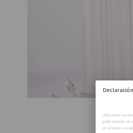
Declaración
Utilizamos cookies
perfil extraído de
en el botón «Acep