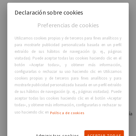
hombro
Declaración sobre cookies
Parte 2: prendas
Preferencias de cookies
4 camisetas (en color beige) en cuatro tallas y 4
sujetadores (negros) en 4 tallas
Utilizamos cookies propias y de terceros para fines analíticos y
para mostrarle publicidad personalizada basada en un perfil
Parte 3: herramientas
extraído de sus hábitos de navegación (p. ej., páginas
visitadas). Puede aceptar todas las cookies haciendo clic en el
Estuche de herramientas 3 en uno, de
botón «Aceptar todas», y obtener más información,
configurarlas o rechazar su uso haciendo clic en Utilizamos
43 × 31 × 6,5 cm, que incluye un compás, una cinta
cookies propias y de terceros para fines analíticos y para
métrica y un rotulador
mostrarle publicidad personalizada basada en un perfil extraído
Parte 4: medidores externos
de sus hábitos de navegación (p. ej., páginas visitadas). Puede
aceptar todas las cookies haciendo clic en el botón «Aceptar
todas», y obtener más información, configurarlas o rechazar su
El Consultation Kit™ de GCA® incluye una gama
uso haciendo clic en
Política de cookies
versátil de medidores externos que cubre la mayoría
de las necesidades de las mujeres, permitiendo al
cirujano seleccionar el implante adecuado.
Administrar cookies
ACEPTAR TODAS