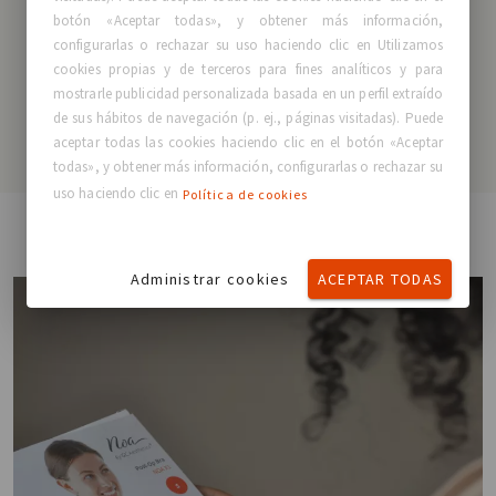
botón «Aceptar todas», y obtener más información,
configurarlas o rechazar su uso haciendo clic en Utilizamos
cookies propias y de terceros para fines analíticos y para
NOA™ B1
mostrarle publicidad personalizada basada en un perfil extraído
de sus hábitos de navegación (p. ej., páginas visitadas). Puede
aceptar todas las cookies haciendo clic en el botón «Aceptar
todas», y obtener más información, configurarlas o rechazar su
uso haciendo clic en
Política de cookies
Administrar cookies
ACEPTAR TODAS