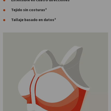
Tejido sin costuras³
Tallaje basado en datos³