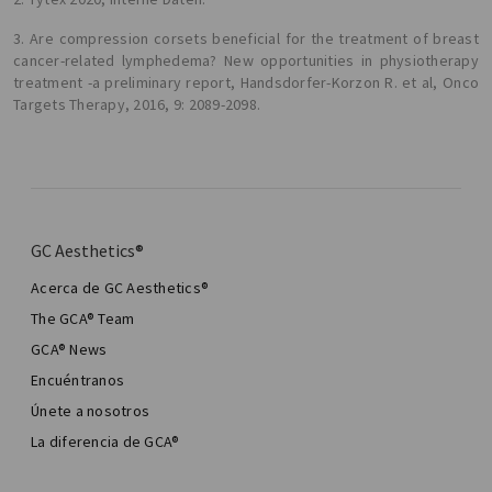
3. Are compression corsets beneficial for the treatment of breast
cancer-related lymphedema? New opportunities in physiotherapy
treatment -a preliminary report, Handsdorfer-Korzon R. et al, Onco
Targets Therapy, 2016, 9: 2089-2098.
GC Aesthetics®
Acerca de GC Aesthetics®
The GCA® Team
GCA® News
Encuéntranos
Únete a nosotros
La diferencia de GCA®