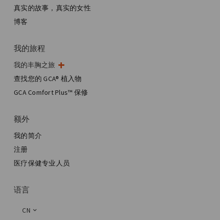
真实的故事，真实的女性
博客
我的旅程
我的丰胸之旅
我的手术
查找您的 GCA® 植入物
美学乳房手术
GCA Comfort Plus™ 保修
全乳房重建
额外
我的简介
注册
医疗保健专业人员
语言
CN