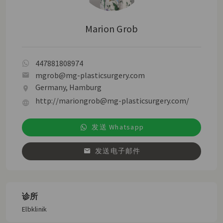
Marion Grob
447881808974
mgrob@mg-plasticsurgery.com
Germany, Hamburg
http://mariongrob@mg-plasticsurgery.com/
发送 Whatsapp
发送电子邮件
诊所
Elbklinik