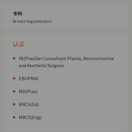
专科
Breast Augmentation
认证
FÄ(Plas)Ger Consultant Plastic, Reconstructive
and Aesthetic Surgeon
EBOPRAS
MD(Plas)
MRCS(Ed)
MRCS(Eng)